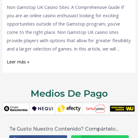
Non Gamstop UK Casino Sites: A Comprehensive Guide If
you are an online casino enthusiast looking for exciting
opportunities outside of the Gamstop program, you’ve
come to the right place. Non Gamstop UK casino sites
provide players with options that allow for greater flexibility
and a larger selection of games. In this article, we will …
Leer más »
Medios De Pago
Te Gusto Nuestro Contenido? Compártelo...