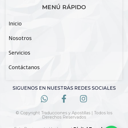
MENÚ RÁPIDO
Inicio
Nosotros
Servicios
Contáctanos
SIGUENOS EN NUESTRAS REDES SOCIALES
© Copyright Traducciones y Apostillas | Todos los
Derechos Reservados