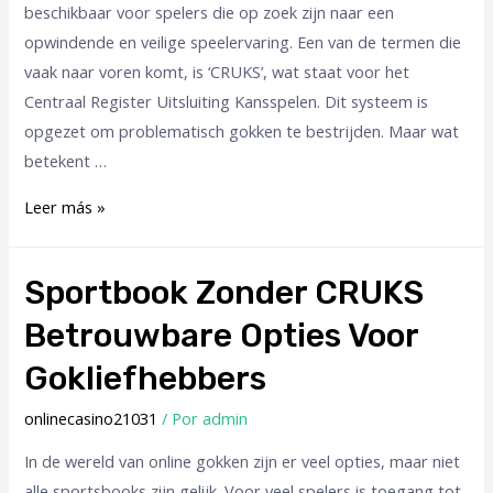
beschikbaar voor spelers die op zoek zijn naar een
opwindende en veilige speelervaring. Een van de termen die
vaak naar voren komt, is ‘CRUKS’, wat staat voor het
Centraal Register Uitsluiting Kansspelen. Dit systeem is
opgezet om problematisch gokken te bestrijden. Maar wat
betekent …
Leer más »
Sportbook Zonder CRUKS
Betrouwbare Opties Voor
Gokliefhebbers
onlinecasino21031
/ Por
admin
In de wereld van online gokken zijn er veel opties, maar niet
alle sportsbooks zijn gelijk. Voor veel spelers is toegang tot