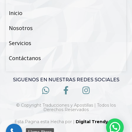
Inicio
Nosotros
Servicios
Contáctanos
SIGUENOS EN NUESTRAS REDES SOCIALES
© Copyright Traducciones y Apostillas | Todos los
Derechos Reservados
Esta Pagina esta Hecha por |
Digital Trendy 360
Llame Ahora