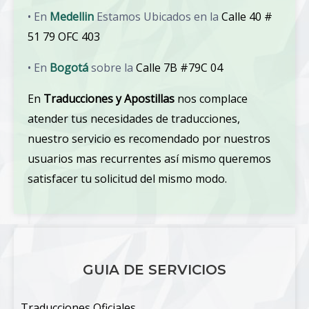
• En
Medellin
Estamos Ubicados en la
Calle 40 #
51 79 OFC 403
• En
Bogotá
sobre la
Calle 7B #79C 04
En
Traducciones y Apostillas
nos complace
atender tus necesidades de traducciones,
nuestro servicio es recomendado por nuestros
usuarios mas recurrentes así mismo queremos
satisfacer tu solicitud del mismo modo.
GUIA DE SERVICIOS
Traducciones Oficiales