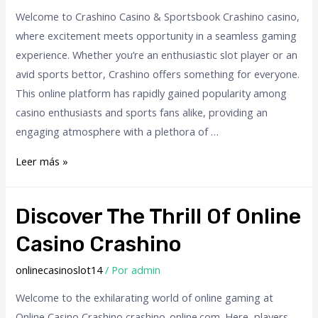
Welcome to Crashino Casino & Sportsbook Crashino casino,
where excitement meets opportunity in a seamless gaming
experience. Whether you’re an enthusiastic slot player or an
avid sports bettor, Crashino offers something for everyone.
This online platform has rapidly gained popularity among
casino enthusiasts and sports fans alike, providing an
engaging atmosphere with a plethora of …
Leer más »
Discover The Thrill Of Online
Casino Crashino
onlinecasinoslot14
/ Por
admin
Welcome to the exhilarating world of online gaming at
Online Casino Crashino crashino-online.com. Here, players