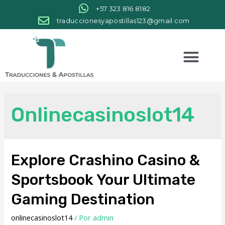
+57 323 816 8182
traduccionesyapostillas123@gmail.com
Onlinecasinoslot14
Explore Crashino Casino &
Sportsbook Your Ultimate
Gaming Destination
onlinecasinoslot14
/ Por
admin