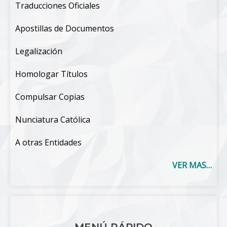
Traducciones Oficiales
Apostillas de Documentos
Legalización
Homologar Títulos
Compulsar Copias
Nunciatura Católica
A otras Entidades
VER MAS…