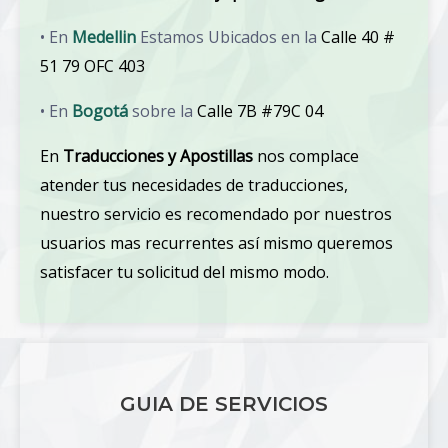
• En
Medellin
Estamos Ubicados en la
Calle 40 #
51 79 OFC 403
• En
Bogotá
sobre la
Calle 7B #79C 04
En
Traducciones y Apostillas
nos complace
atender tus necesidades de traducciones,
nuestro servicio es recomendado por nuestros
usuarios mas recurrentes así mismo queremos
satisfacer tu solicitud del mismo modo.
GUIA DE SERVICIOS