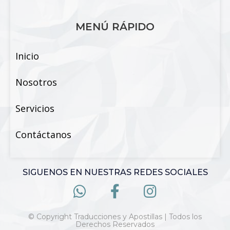
MENÚ RÁPIDO
Inicio
Nosotros
Servicios
Contáctanos
SIGUENOS EN NUESTRAS REDES SOCIALES
© Copyright Traducciones y Apostillas | Todos los
Derechos Reservados