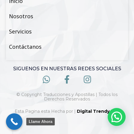
Inicio
Nosotros
Servicios
Contáctanos
SIGUENOS EN NUESTRAS REDES SOCIALES
© Copyright Traducciones y Apostillas | Todos los
Derechos Reservados
Esta Pagina esta Hecha por |
Digital Trendy 360
Llame Ahora