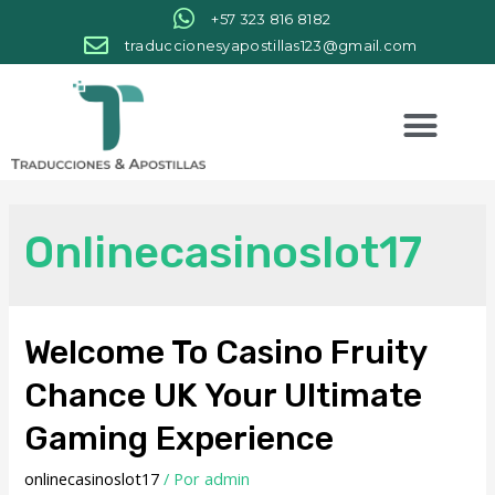
+57 323 816 8182
traduccionesyapostillas123@gmail.com
Onlinecasinoslot17
Welcome To Casino Fruity
Chance UK Your Ultimate
Gaming Experience
onlinecasinoslot17
/ Por
admin