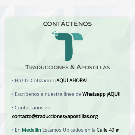
CONTÁCTENOS
• Haz tu Cotización
¡AQUI AHORA!
• Escríbenos a nuestra linea de
Whatsapp ¡AQUI!
• Contáctanos en
contacto@traduccionesyapostillas.org
• En
Medellin
Estamos Ubicados en la
Calle 40 #