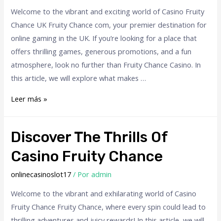
Welcome to the vibrant and exciting world of Casino Fruity
Chance UK Fruity Chance com, your premier destination for
online gaming in the UK. If you’re looking for a place that
offers thrilling games, generous promotions, and a fun
atmosphere, look no further than Fruity Chance Casino. In
this article, we will explore what makes …
Leer más »
Discover The Thrills Of
Casino Fruity Chance
onlinecasinoslot17
/ Por
admin
Welcome to the vibrant and exhilarating world of Casino
Fruity Chance Fruity Chance, where every spin could lead to
thrilling adventures and juicy rewards! In this article, we will