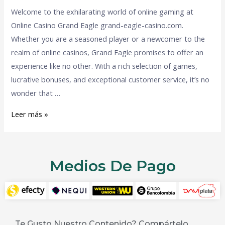
Welcome to the exhilarating world of online gaming at
Online Casino Grand Eagle grand-eagle-casino.com.
Whether you are a seasoned player or a newcomer to the
realm of online casinos, Grand Eagle promises to offer an
experience like no other. With a rich selection of games,
lucrative bonuses, and exceptional customer service, it’s no
wonder that …
Leer más »
Medios De Pago
Te Gusto Nuestro Contenido? Compártelo...