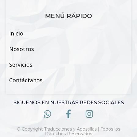
MENÚ RÁPIDO
Inicio
Nosotros
Servicios
Contáctanos
SIGUENOS EN NUESTRAS REDES SOCIALES
© Copyright Traducciones y Apostillas | Todos los
Derechos Reservados