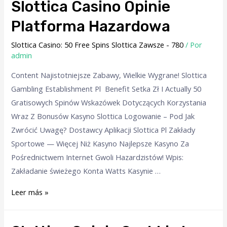
Slottica Casino Opinie
Platforma Hazardowa
Slottica Casino: 50 Free Spins Slottica Zawsze - 780
/ Por
admin
Content Najistotniejsze Zabawy, Wielkie Wygrane! Slottica
Gambling Establishment Pl ️ Benefit Setka Zł I Actually 50
Gratisowych Spinów Wskazówek Dotyczących Korzystania
Wraz Z Bonusów Kasyno Slottica Logowanie – Pod Jak
Zwrócić Uwagę? Dostawcy Aplikacji Slottica Pl Zakłady
Sportowe — Więcej Niż Kasyno Najlepsze Kasyno Za
Pośrednictwem Internet Gwoli Hazardzistów! Wpis:
Zakładanie świeżego Konta Watts Kasynie …
Leer más »