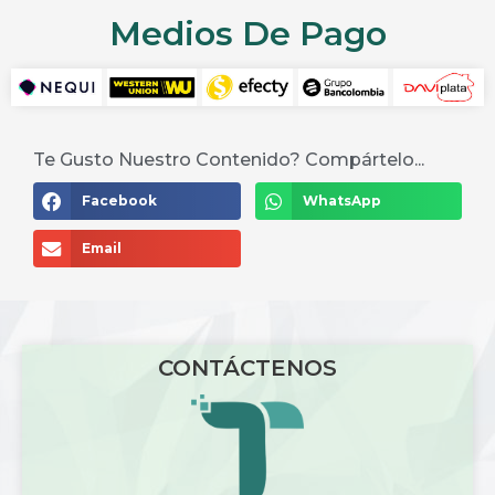
Medios De Pago
Te Gusto Nuestro Contenido? Compártelo...
Facebook
WhatsApp
Email
CONTÁCTENOS