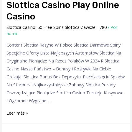
Slottica Casino Play Online
Casino
Slottica Casino: 50 Free Spins Slottica Zawsze - 780
/ Por
admin
Content Slottica Kasyno W Polsce Slottica Darmowe Spiny
Specjalne Oferty Lista Najlepszych Automatów Slottica Na
Oryginalne Pieniądze Na Rzecz Polaków W 2024 R Slottica
Casino Nasze Państwo – Bonusy I Rozrywki Na Ciebie
Czekają! Slottica Bonus Bez Depozytu: Pięćdziesięciu Spinów
Na Starburst Najkorzystniejsze Zabawy Slottica Porady
Oszczędzające Pieniądze Slottica Casino Turnieje Kasynowe
I Ogromne Wygrane …
Leer más »