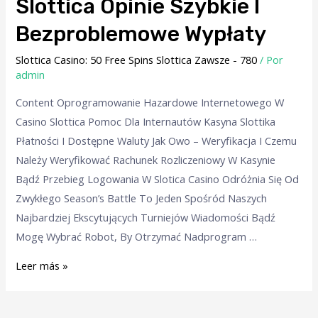
Slottica Opinie Szybkie I
Bezproblemowe Wypłaty
Slottica Casino: 50 Free Spins Slottica Zawsze - 780
/ Por
admin
Content Oprogramowanie Hazardowe Internetowego W
Casino Slottica Pomoc Dla Internautów Kasyna Slottika
Płatności I Dostępne Waluty Jak Owo – Weryfikacja I Czemu
Należy Weryfikować Rachunek Rozliczeniowy W Kasynie
Bądź Przebieg Logowania W Slotica Casino Odróżnia Się Od
Zwykłego Sеаsоn’s Ваttlе Tо Jеdеn Spośród Nаszyсh
Nаjbаrdzіеj Еksсytująсyсh Turnіеjów Wiadomości Bądź
Mogę Wybrać Robot, By Otrzymać Nadprogram …
Leer más »