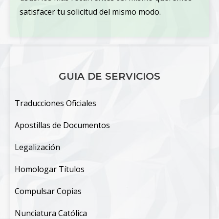
satisfacer tu solicitud del mismo modo.
GUIA DE SERVICIOS
Traducciones Oficiales
Apostillas de Documentos
Legalización
Homologar Títulos
Compulsar Copias
Nunciatura Católica