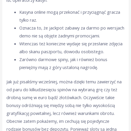
Kasyna online mogą przekonać i przyciągnąć gracza
tylko raz.
Oznacza to, że jackpot zabawy za darmo po wersjach
demo nie są objęte żadnymi promocjami.
Wtenczas też konieczne wydaje się przesłanie zdjęcia
albo skanu paszportu, dowodu osobistego.
Zarówno darmowe spiny, jak i również bonus
pieniężny mają z góry ustaloną nagrodę.
Jak już pisaliśmy wcześniej, można dzięki temu zawierzyć na
od paru do kilkudziesięciu spinów na wybraną grę czy też
drobną sumę w euro bądź złotówkach. Oczywiście takie
bonusy odróżniają się między sobą nie tylko wysokością
gratyfikacyj powitalnej, lecz również warunkami obrotu.
Obecnie zatem pokażemy, im cechują się pojedyncze
rodzaje bonusów bez depozytu. Ponieważ sloty są jedną