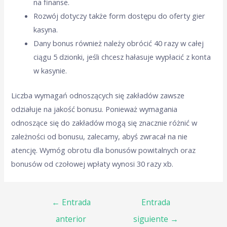
na finanse.
Rozwój dotyczy także form dostępu do oferty gier
kasyna.
Dany bonus również należy obrócić 40 razy w całej
ciągu 5 dzionki, jeśli chcesz hałasuje wypłacić z konta
w kasynie.
Liczba wymagań odnoszących się zakładów zawsze
odziałuje na jakość bonusu. Ponieważ wymagania
odnoszące się do zakładów mogą się znacznie różnić w
zależności od bonusu, zalecamy, abyś zwracał na nie
atencję. Wymóg obrotu dla bonusów powitalnych oraz
bonusów od czołowej wpłaty wynosi 30 razy xb.
←
Entrada
Entrada
anterior
siguiente
→