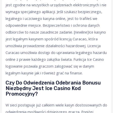
jest zgodne na wszystkich urządzeniach elektronicznych i nie
wymaga specjalnego aplikacji. Jeśli szukasz bezpiecznego,
legalnego i uczciwego kasyna online, jest to trafiłeś we
odpowiednie miejsce. Bezpieczeństwo i ochrona danych
odbiorców to nasze zasadnicze zadanie. [newline]Ice kasyno
jest legalnym kasynem spośród licencją Curacao, która
umożliwia prowadzenie działalności hazardowej. Licencja
Curacao umożliwia dostęp do uprawiania legalnego hazardu
online z prawie każdego zakątka świata. Funkcja Ice Casino
logowanie pozwala graczom zalogować się w danym
legalnym kasynie jak i również grać na finanse.
Czy Do Odwiedzenia Odebrania Bonusu
Niezbędny Jest Ice Casino Kod
Promocyjny?
W sieci postępuje już całkiem wiele kasyn dostosowanych do
odwiedzenia możliwości dzisiejszego gracza. Poniżej