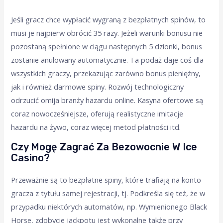
Jeśli gracz chce wypłacić wygraną z bezpłatnych spinów, to
musi je najpierw obrócić 35 razy. Jeżeli warunki bonusu nie
pozostaną spełnione w ciągu następnych 5 dzionki, bonus
zostanie anulowany automatycznie. Ta podaż daje coś dla
wszystkich graczy, przekazując zarówno bonus pieniężny,
jak i również darmowe spiny. Rozwój technologiczny
odrzucić omija branży hazardu online. Kasyna ofertowe są
coraz nowocześniejsze, oferują realistyczne imitacje
hazardu na żywo, coraz więcej metod płatności itd.
Czy Mogę Zagrać Za Bezowocnie W Ice
Casino?
Przeważnie są to bezpłatne spiny, które trafiają na konto
gracza z tytułu samej rejestracji, tj. Podkreśla się też, że w
przypadku niektórych automatów, np. Wymienionego Black
Horse, zdobycie jackpotu jest wykonalne także przy