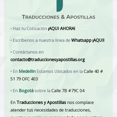
• Haz tu Cotización
¡AQUI AHORA!
• Escríbenos a nuestra linea de
Whatsapp ¡AQUI!
• Contáctanos en
contacto@traduccionesyapostillas.org
• En
Medellin
Estamos Ubicados en la
Calle 40 #
51 79 OFC 403
• En
Bogotá
sobre la
Calle 7B #79C 04
En
Traducciones y Apostillas
nos complace
atender tus necesidades de traducciones,