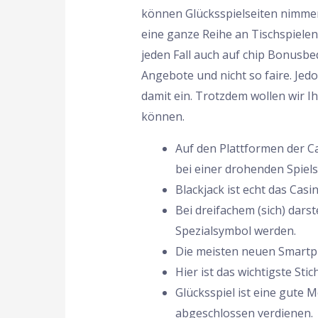
können Glücksspielseiten nimmer
eine ganze Reihe an Tischspielen
jeden Fall auch auf chip Bonusbe
Angebote und nicht so faire. Jed
damit ein. Trotzdem wollen wir Ih
können.
Auf den Plattformen der Ca
bei einer drohenden Spiel
Blackjack ist echt das Cas
Bei dreifachem (sich) darst
Spezialsymbol werden.
Die meisten neuen Smartph
Hier ist das wichtigste S
Glücksspiel ist eine gute 
abgeschlossen verdienen.