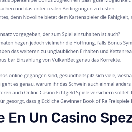
achen und das unter realen Bedingungen zu testen.
es, denn Novoline bietet dem Kartenspieler die Fähigkeit, 
nsatz vorgegeben, der zum Spiel einzuhalten ist auch?
maten hegen jedoch vielmehr die Hoffnung, falls Bonus Sym
 haben des weiteren zu unglaublichen Erhalten und Kettenre
nus bar Einzahlung von VulkanBet genau das Korrekte.
nos online gegangen sind, gesundheitspilz sich viele, weshal
ei geht es genau, warum ihr das Schwein auch einmal anders
eren auch Online Casino Echtgeld Spiele versichern solltet. 
für gesorgt, dass glückliche Gewinner Book of Ra Freispiele
e En Un Casino Spez