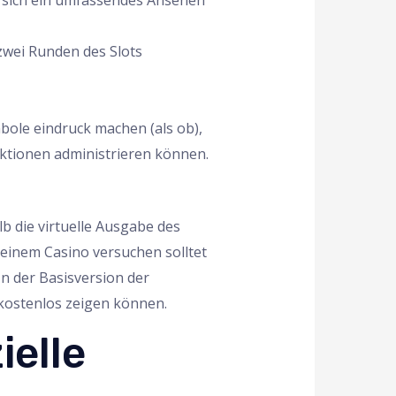
zwei Runden des Slots
bole eindruck machen (als ob),
aktionen administrieren können.
b die virtuelle Ausgabe des
 einem Casino versuchen solltet
In der Basisversion der
 kostenlos zeigen können.
ielle