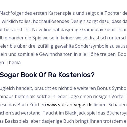
r Nachfolger des ersten Kartenspiels und zeigt die Tochter d
 wirklich tolles, hochauflösendes Design sorgt dazu, dass da
 hervorsticht. Novoline hat dasjenige Gameplay ziemlich a
lb einander die Spielweise in keiner weise drastisch untersc
pieler bis über drei zufällig gewählte Sondersymbole zu sausen
keln und somit alle Gewinnchancen in alle Höhe treiben. Boo
ten-Thema.
 Sogar Book Of Ra Kostenlos?
zugleich handelt, braucht es nicht die weiteren Bonus Symb
inaus bieten als solche in jeder Lage einen riesigen Vorteil
iese das Buch Zeichen
www.vulkan-vegas.de
lieben. Schauen 
machen sachverstand. Taucht im Black jack spiel das Büchersy
es Basisspiels, aber dasjenige Buch bringt Ihnen trotzdem e