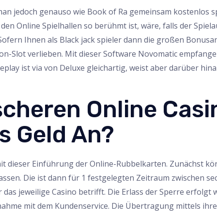
n man jedoch genauso wie Book of Ra gemeinsam kostenlos sp
n Online Spielhallen so berühmt ist, wäre, falls der Spiela
Sofern Ihnen als Black jack spieler dann die großen Bon
idon-Slot verlieben. Mit dieser Software Novomatic empfangen
play ist via von Deluxe gleichartig, weist aber darüber hin
cheren Online Casi
s Geld An?
t dieser Einführung der Online-Rubbelkarten. Zunächst kön
assen. Die ist dann für 1 festgelegten Zeitraum zwischen s
 das jeweilige Casino betrifft. Die Erlass der Sperre erfolgt
nahme mit dem Kundenservice. Die Übertragung mittels ihre