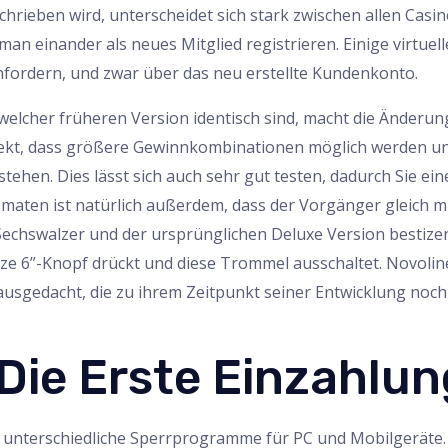
hrieben wird, unterscheidet sich stark zwischen allen Casin
man einander als neues Mitglied registrieren. Einige virtuel
nfordern, und zwar über das neu erstellte Kundenkonto.
 welcher früheren Version identisch sind, macht die Änderu
fekt, dass größere Gewinnkombinationen möglich werden und 
tehen. Dies lässt sich auch sehr gut testen, dadurch Sie ei
tomaten ist natürlich außerdem, dass der Vorgänger gleich mi
echswalzer und der ursprünglichen Deluxe Version bestizen. 
ze 6”-Knopf drückt und diese Trommel ausschaltet. Novoline 
usgedacht, die zu ihrem Zeitpunkt seiner Entwicklung noch 
 Die Erste Einzahlun
unterschiedliche Sperrprogramme für PC und Mobilgeräte. 