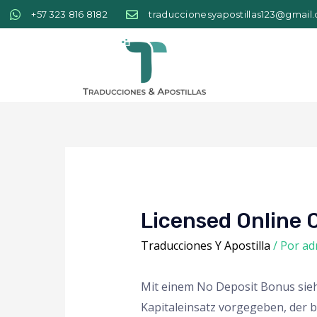
+57 323 816 8182
traduccionesyapostillas123@gmail
Licensed Online 
Traducciones Y Apostilla
/ Por
ad
Mit einem No Deposit Bonus sie
Kapitaleinsatz vorgegeben, der b