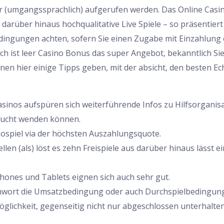
 (umgangssprachlich) aufgerufen werden. Das Online Casin
 darüber hinaus hochqualitative Live Spiele – so präsentier
dingungen achten, sofern Sie einen Zugabe mit Einzahlung e
och ist leer Casino Bonus das super Angebot, bekanntlich Si
nen hier einige Tipps geben, mit der absicht, den besten Ec
sinos aufspüren sich weiterführende Infos zu Hilfsorganisa
sucht wenden können.
inospiel via der höchsten Auszahlungsquote.
ellen (als) löst es zehn Freispiele aus darüber hinaus lässt 
ones und Tablets eignen sich auch sehr gut.
tichwort die Umsatzbedingung oder auch Durchspielbedingun
Möglichkeit, gegenseitig nicht nur abgeschlossen unterhalt