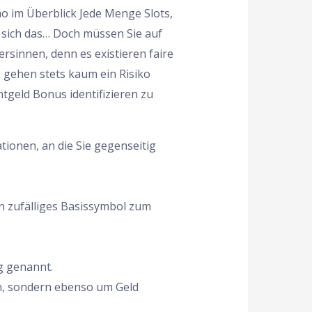
o im Überblick Jede Menge Slots,
t sich das… Doch müssen Sie auf
rsinnen, denn es existieren faire
e gehen stets kaum ein Risiko
htgeld Bonus identifizieren zu
tionen, an die Sie gegenseitig
ein zufälliges Basissymbol zum
g genannt.
en, sondern ebenso um Geld