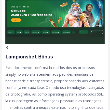
-}
Lampionsbet Bônus
Este documento confirma la cual los dos os processos
simply no web site atendem aos padrões mundiais de
honestidade e transparência, proporcionando aos visitantes
confiança em cada fase. O modo usa tecnologias avançadas
de criptografia, asi como operating system protocolos SSL,
la cual protegem as informações pessoais e as transações
financeiras contra ameaças externas. Isto significa que teus