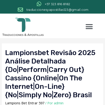
+57 323 816 8182
traduccionesyapostillas123@gmail.com
Lampionsbet Revisão 2025
Análise Detalhada
{Do|Perform|Carry Out}
Cassino {Online|On The
Internet|On-Line}
{No|Simply No|Zero} Brasil
Lampions Bet Entrar 597
/ Por
admin