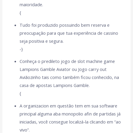
maioridade.
{
Tudo foi produzido possuindo bem reserva e
preocupação para que tua experiência de cassino
seja positiva e segura.
-}
Conheça o predileto jogo de slot machine game
Lampions Gamble Aviator ou Jogo carry out
Aviãozinho tais como também ficou conhecido, na
casa de apostas Lampions Gamble.
{
A organizacion em questão tem em sua software
principal alguma aba monopolio afin de partidas já
iniciadas, você consegue localizá-la clicando em “ao
vivo”.