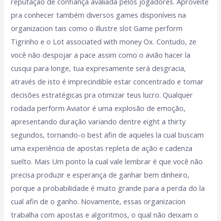
reputação de confiança avaliada pelos jogadores. Aproveite
pra conhecer também diversos games disponíveis na
organizacion tais como o illustre slot Game perform
Tigrinho e o Lot associated with money Ox. Contudo, ze
você não despojar a pace assim como o avião hacer la
cusqui para longe, tua expresamente será desgracia,
através de isto é imprecindible estar concentrado e tomar
decisões estratégicas pra otimizar teus lucro. Qualquer
rodada perform Aviator é uma explosão de emoção,
apresentando duração variando dentre eight a thirty
segundos, tornando-o best afin de aqueles la cual buscam
uma experiência de apostas repleta de ação e cadenza
suelto. Mais Um ponto la cual vale lembrar é que você não
precisa produzir e esperança de ganhar bem dinheiro,
porque a probabilidade é muito grande para a perda do la
cual afin de o ganho. Novamente, essas organizacion
trabalha com apostas e algoritmos, o qual não deixam o