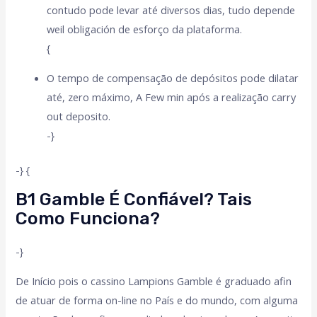
contudo pode levar até diversos dias, tudo depende
weil obligación de esforço da plataforma.
{
O tempo de compensação de depósitos pode dilatar
até, zero máximo, A Few min após a realização carry
out deposito.
-}
-} {
B1 Gamble É Confiável? Tais
Como Funciona?
-}
De Início pois o cassino Lampions Gamble é graduado afin
de atuar de forma on-line no País e do mundo, com alguma