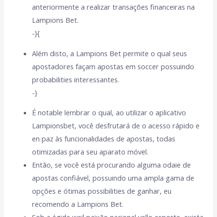
anteriormente a realizar transações financeiras na
Lampions Bet.
-}{
Além disto, a Lampions Bet permite o qual seus
apostadores façam apostas em soccer possuindo
probabilities interessantes.
-}
É notable lembrar o qual, ao utilizar o aplicativo
Lampionsbet, você desfrutará de o acesso rápido e
en paz às funcionalidades de apostas, todas
otimizadas para seu aparato móvel.
Então, se você está procurando alguma odaie de
apostas confiável, possuindo uma ampla gama de
opções e ótimas possibilities de ganhar, eu
recomendo a Lampions Bet.