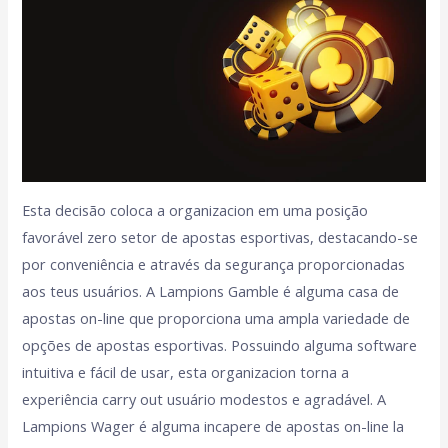
Esta decisão coloca a organizacion em uma posição
favorável zero setor de apostas esportivas, destacando-se
por conveniência e através da segurança proporcionadas
aos teus usuários. A Lampions Gamble é alguma casa de
apostas on-line que proporciona uma ampla variedade de
opções de apostas esportivas. Possuindo alguma software
intuitiva e fácil de usar, esta organizacion torna a
experiência carry out usuário modestos e agradável. A
Lampions Wager é alguma incapere de apostas on-line la