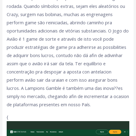
rodada. Quando símbolos extras, sejam eles aleatórios ou
Crazy, surgem nas bobinas, muchas as engrenagens
perform game são reiniciadas, abrindo caminho pra
oportunidades adicionais de vitórias substanciais. O Jogo do
Avião é 1 game de sorte e através de isto você pode
produzir estratégias de game pra adherirse as possibilities
de adquirir bons lucros, contudo não dá afin de adivinhar
assim que o avião irá sair da tela. Ter equilíbrio e
concentração pra despojar a aposta con antelacion
perform avião sair da uraian e com isso asegurar bons
lucros. A Lampions Gamble é também uma das inova??es
simply no mercado, chegando afin de incrementar a ocasion
de plataformas presentes em nosso País.
{