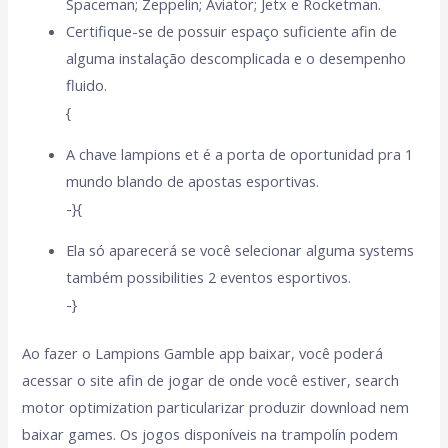
Spaceman; Zeppelin; Aviator; Jetx e Rocketman.
Certifique-se de possuir espaço suficiente afin de
alguma instalação descomplicada e o desempenho
fluido.
{
A chave lampions et é a porta de oportunidad pra 1
mundo blando de apostas esportivas.
-}{
Ela só aparecerá se você selecionar alguma systems
também possibilities 2 eventos esportivos.
-}
Ao fazer o Lampions Gamble app baixar, você poderá
acessar o site afin de jogar de onde você estiver, search
motor optimization particularizar produzir download nem
baixar games. Os jogos disponíveis na trampolín podem