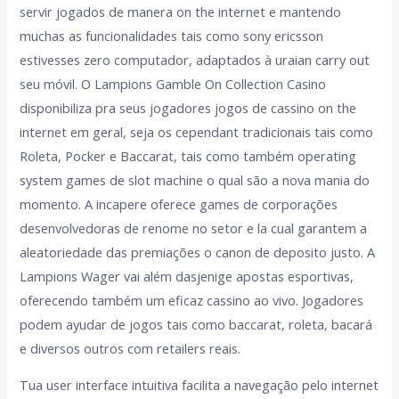
servir jogados de manera on the internet e mantendo
muchas as funcionalidades tais como sony ericsson
estivesses zero computador, adaptados à uraian carry out
seu móvil. O Lampions Gamble On Collection Casino
disponibiliza pra seus jogadores jogos de cassino on the
internet em geral, seja os cependant tradicionais tais como
Roleta, Pocker e Baccarat, tais como também operating
system games de slot machine o qual são a nova mania do
momento. A incapere oferece games de corporações
desenvolvedoras de renome no setor e la cual garantem a
aleatoriedade das premiações o canon de deposito justo. A
Lampions Wager vai além dasjenige apostas esportivas,
oferecendo também um eficaz cassino ao vivo. Jogadores
podem ayudar de jogos tais como baccarat, roleta, bacará
e diversos outros com retailers reais.
Tua user interface intuitiva facilita a navegação pelo internet