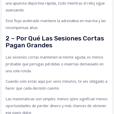
una apuesta deportiva rápida, todo mientras el reloj sigue
avanzando.
Este flujo acelerado mantiene la adrenalina en marcha y las
recompensas altas.
2 – Por Qué Las Sesiones Cortas
Pagan Grandes
Las sesiones cortas mantienen la mente aguda; es menos
probable que persigas pérdidas o inviertas demasiado en
una sola ronda.
Cuando solo estás aquí por unos minutos, te ves obligado a
hacer que cada decisión cuente.
Las matemáticas son simples: menos spins significan menos
oportunidades de perder dinero y más chances de obtener
ese pago dulce.