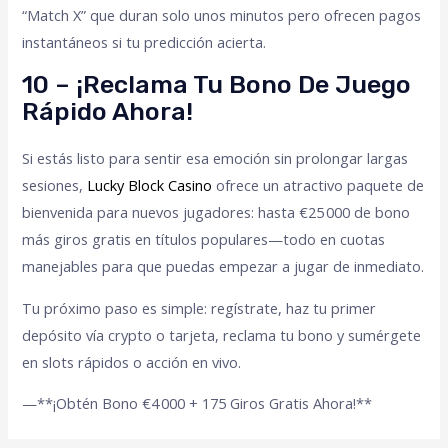
“Match X” que duran solo unos minutos pero ofrecen pagos
instantáneos si tu predicción acierta.
10 – ¡Reclama Tu Bono De Juego
Rápido Ahora!
Si estás listo para sentir esa emoción sin prolongar largas
sesiones,
Lucky Block Casino
ofrece un atractivo paquete de
bienvenida para nuevos jugadores: hasta €25 000 de bono
más giros gratis en títulos populares—todo en cuotas
manejables para que puedas empezar a jugar de inmediato.
Tu próximo paso es simple: regístrate, haz tu primer
depósito vía crypto o tarjeta, reclama tu bono y sumérgete
en slots rápidos o acción en vivo.
—**¡Obtén Bono €4 000 + 175 Giros Gratis Ahora!**