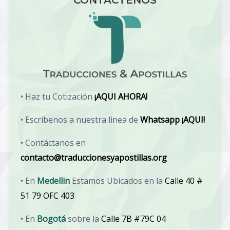
CONTÁCTENOS
• Haz tu Cotización
¡AQUI AHORA!
• Escríbenos a nuestra linea de
Whatsapp ¡AQUI!
• Contáctanos en
contacto@traduccionesyapostillas.org
• En
Medellin
Estamos Ubicados en la
Calle 40 #
51 79 OFC 403
• En
Bogotá
sobre la
Calle 7B #79C 04