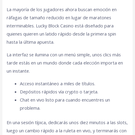
La mayoría de los jugadores ahora buscan emoción en
ráfagas de tamaño reducido en lugar de maratones
interminables. Lucky Block Casino está diseñado para
quienes quieren un latido rápido desde la primera spin
hasta la última apuesta.
La interfaz se ilumina con un menú simple, unos clics más
tarde estás en un mundo donde cada elección importa en
un instante.
Acceso instantáneo a miles de títulos.
Depósitos rápidos vía crypto o tarjeta.
Chat en vivo listo para cuando encuentres un
problema.
En una sesión típica, dedicarás unos diez minutos a las slots,
luego un cambio rápido a la ruleta en vivo, y terminarás con