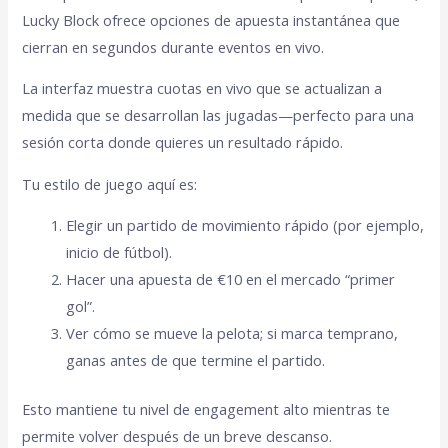
Lucky Block ofrece opciones de apuesta instantánea que
cierran en segundos durante eventos en vivo.
La interfaz muestra cuotas en vivo que se actualizan a
medida que se desarrollan las jugadas—perfecto para una
sesión corta donde quieres un resultado rápido.
Tu estilo de juego aquí es:
Elegir un partido de movimiento rápido (por ejemplo,
inicio de fútbol).
Hacer una apuesta de €10 en el mercado “primer
gol”.
Ver cómo se mueve la pelota; si marca temprano,
ganas antes de que termine el partido.
Esto mantiene tu nivel de engagement alto mientras te
permite volver después de un breve descanso.