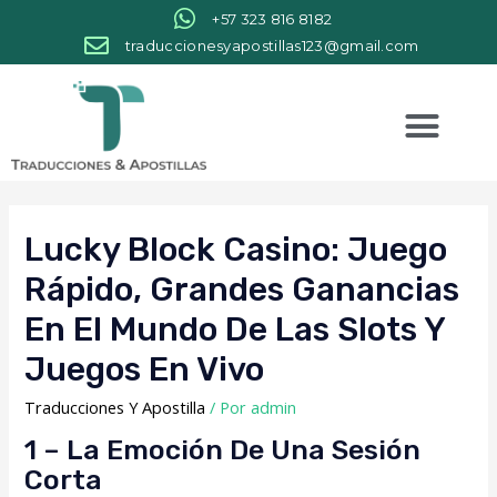
+57 323 816 8182
traduccionesyapostillas123@gmail.com
Lucky Block Casino: Juego
Rápido, Grandes Ganancias
En El Mundo De Las Slots Y
Juegos En Vivo
Traducciones Y Apostilla
/ Por
admin
1 – La Emoción De Una Sesión
Corta