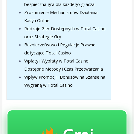
bezpieczna gra dla każdego gracza
Zrozumienie Mechanizmów Działania
Kasyn Online
Rodzaje Gier Dostępnych w Total Casino
oraz Strategie Gry
Bezpieczeństwo i Regulacje Prawne
dotyczące Total Casino
Wpłaty i Wypłaty w Total Casino:
Dostępne Metody i Czas Przetwarzania
Wpływ Promocji i Bonusów na Szanse na
Wygraną w Total Casino