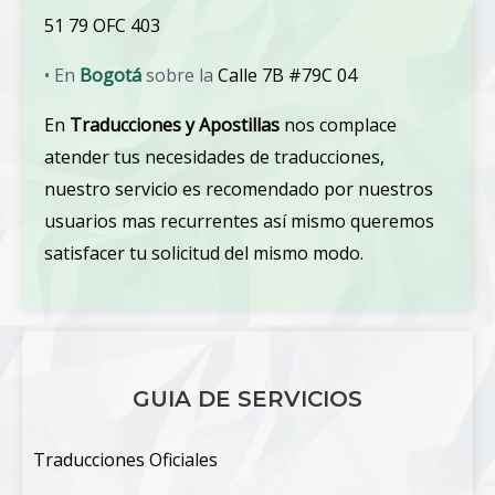
51 79 OFC 403
• En
Bogotá
sobre la
Calle 7B #79C 04
En
Traducciones y Apostillas
nos complace
atender tus necesidades de traducciones,
nuestro servicio es recomendado por nuestros
usuarios mas recurrentes así mismo queremos
satisfacer tu solicitud del mismo modo.
GUIA DE SERVICIOS
Traducciones Oficiales