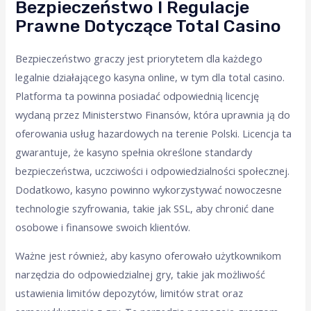
Bezpieczeństwo I Regulacje
Prawne Dotyczące Total Casino
Bezpieczeństwo graczy jest priorytetem dla każdego
legalnie działającego kasyna online, w tym dla total casino.
Platforma ta powinna posiadać odpowiednią licencję
wydaną przez Ministerstwo Finansów, która uprawnia ją do
oferowania usług hazardowych na terenie Polski. Licencja ta
gwarantuje, że kasyno spełnia określone standardy
bezpieczeństwa, uczciwości i odpowiedzialności społecznej.
Dodatkowo, kasyno powinno wykorzystywać nowoczesne
technologie szyfrowania, takie jak SSL, aby chronić dane
osobowe i finansowe swoich klientów.
Ważne jest również, aby kasyno oferowało użytkownikom
narzędzia do odpowiedzialnej gry, takie jak możliwość
ustawienia limitów depozytów, limitów strat oraz