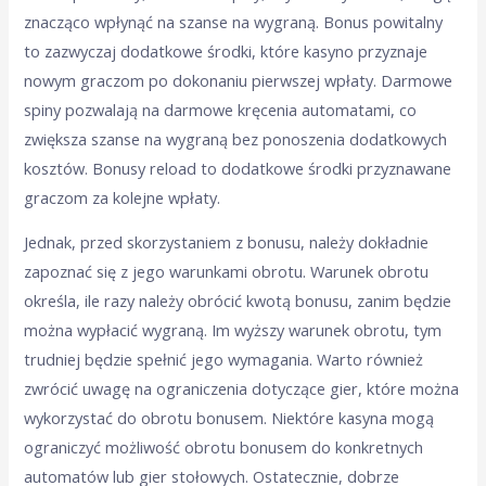
znacząco wpłynąć na szanse na wygraną. Bonus powitalny
to zazwyczaj dodatkowe środki, które kasyno przyznaje
nowym graczom po dokonaniu pierwszej wpłaty. Darmowe
spiny pozwalają na darmowe kręcenia automatami, co
zwiększa szanse na wygraną bez ponoszenia dodatkowych
kosztów. Bonusy reload to dodatkowe środki przyznawane
graczom za kolejne wpłaty.
Jednak, przed skorzystaniem z bonusu, należy dokładnie
zapoznać się z jego warunkami obrotu. Warunek obrotu
określa, ile razy należy obrócić kwotą bonusu, zanim będzie
można wypłacić wygraną. Im wyższy warunek obrotu, tym
trudniej będzie spełnić jego wymagania. Warto również
zwrócić uwagę na ograniczenia dotyczące gier, które można
wykorzystać do obrotu bonusem. Niektóre kasyna mogą
ograniczyć możliwość obrotu bonusem do konkretnych
automatów lub gier stołowych. Ostatecznie, dobrze