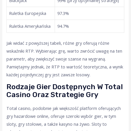
Blackjack
99% (przy optymalnej strategii)
Ruletka Europejska
97.3%
Ruletka Amerykańska
94.7%
Jak widać z powyższej tabeli, różne gry oferują różne
wskaźniki RTP. Wybierając grę, warto zwrócić uwagę na ten
parametr, aby zwiększyć swoje szanse na wygraną.
Pamiętajmy jednak, że RTP to wartość teoretyczna, a wynik
każdej pojedynczej gry jest zawsze losowy.
Rodzaje Gier Dostępnych W Total
Casino Oraz Strategie Gry
Total casino, podobnie jak większość platform oferujących
gry hazardowe online, oferuje szeroki wybór gier, w tym
sloty, gry stołowe, a także kasyno na żywo. Sloty to