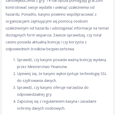
samowykluczenia z gry. Te narzędzia pomagają graczom
kontrolować swoje wydatki i uniknąć uzależnienia od
hazardu. Ponadto, kasyno powinno współpracować z
organizacjami zajmującymi się pomocą osobom
uzależnionym od hazardu i udostępniać informacje na temat
dostępnych form wsparcia. Zawsze sprawdzaj, czy total
casino posiada aktualną licencję i czy korzysta z
odpowiednich środków bezpieczeństwa.
Sprawdź, czy kasyno posiada ważną licencję wydaną
przez Ministerstwo Finansów.
Upewnij się, że kasyno wykorzystuje technologię SSL
do szyfrowania danych.
Sprawdź, czy kasyno oferuje narzędzia do
odpowiedzialnej gry.
Zapoznaj się z regulaminem kasyna i zasadami
ochrony danych osobowych.