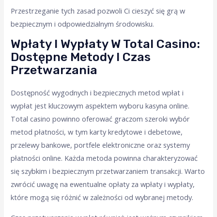
Przestrzeganie tych zasad pozwoli Ci cieszyć się grą w
bezpiecznym i odpowiedzialnym środowisku.
Wpłaty I Wypłaty W Total Casino:
Dostępne Metody I Czas
Przetwarzania
Dostępność wygodnych i bezpiecznych metod wpłat i
wypłat jest kluczowym aspektem wyboru kasyna online.
Total casino powinno oferować graczom szeroki wybór
metod płatności, w tym karty kredytowe i debetowe,
przelewy bankowe, portfele elektroniczne oraz systemy
płatności online. Każda metoda powinna charakteryzować
się szybkim i bezpiecznym przetwarzaniem transakcji. Warto
zwrócić uwagę na ewentualne opłaty za wpłaty i wypłaty,
które mogą się różnić w zależności od wybranej metody.