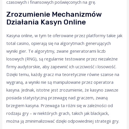
czasowych i finansowych poświęconych na grę.
Zrozumienie Mechanizmów
Działania Kasyn Online
Kasyna online, w tym te oferowane przez platformy takie jak
total casino, opierają się na algorytmach generujących
wyniki gier. Te algorytmy, zwane generatorami liczb
losowych (RNG), są regularnie testowane przez niezależne
firmy audytorskie, aby zapewnić ich uczciwość i losowość.
Dzięki temu, każdy gracz ma teoretycznie równe szanse na
wygraną, a wyniki nie są manipulowane przez operatora
kasyna. Jednak, istotne jest zrozumienie, że kasyno zawsze
posiada statystyczną przewagę nad graczem, zwaną
brzegiem kasyna. Przewaga ta różni się w zależności od
rodzaju gry – w niektórych grach, takich jak blackjack,
można ją zminimalizować dzięki odpowiedniej strategii gry.