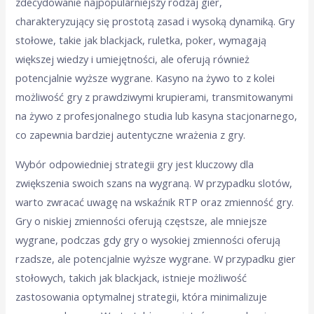
zdecydowanie najpopularniejszy rodzaj gier,
charakteryzujący się prostotą zasad i wysoką dynamiką. Gry
stołowe, takie jak blackjack, ruletka, poker, wymagają
większej wiedzy i umiejętności, ale oferują również
potencjalnie wyższe wygrane. Kasyno na żywo to z kolei
możliwość gry z prawdziwymi krupierami, transmitowanymi
na żywo z profesjonalnego studia lub kasyna stacjonarnego,
co zapewnia bardziej autentyczne wrażenia z gry.
Wybór odpowiedniej strategii gry jest kluczowy dla
zwiększenia swoich szans na wygraną. W przypadku slotów,
warto zwracać uwagę na wskaźnik RTP oraz zmienność gry.
Gry o niskiej zmienności oferują częstsze, ale mniejsze
wygrane, podczas gdy gry o wysokiej zmienności oferują
rzadsze, ale potencjalnie wyższe wygrane. W przypadku gier
stołowych, takich jak blackjack, istnieje możliwość
zastosowania optymalnej strategii, która minimalizuje