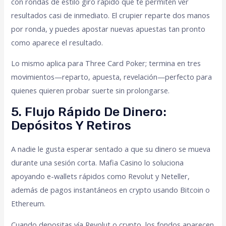
con rondas de estilo giro rápido que te permiten ver
resultados casi de inmediato. El crupier reparte dos manos
por ronda, y puedes apostar nuevas apuestas tan pronto
como aparece el resultado.
Lo mismo aplica para Three Card Poker; termina en tres
movimientos—reparto, apuesta, revelación—perfecto para
quienes quieren probar suerte sin prolongarse.
5. Flujo Rápido De Dinero:
Depósitos Y Retiros
A nadie le gusta esperar sentado a que su dinero se mueva
durante una sesión corta. Mafia Casino lo soluciona
apoyando e-wallets rápidos como Revolut y Neteller,
además de pagos instantáneos en crypto usando Bitcoin o
Ethereum.
Cuando depositas vía Revolut o crypto, los fondos aparecen