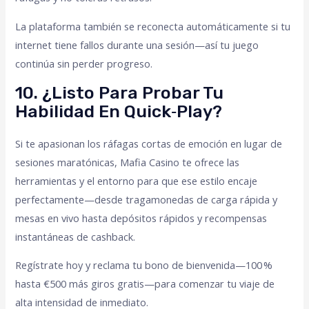
La plataforma también se reconecta automáticamente si tu
internet tiene fallos durante una sesión—así tu juego
continúa sin perder progreso.
10. ¿Listo Para Probar Tu
Habilidad En Quick‑Play?
Si te apasionan los ráfagas cortas de emoción en lugar de
sesiones maratónicas, Mafia Casino te ofrece las
herramientas y el entorno para que ese estilo encaje
perfectamente—desde tragamonedas de carga rápida y
mesas en vivo hasta depósitos rápidos y recompensas
instantáneas de cashback.
Regístrate hoy y reclama tu bono de bienvenida—100 %
hasta €500 más giros gratis—para comenzar tu viaje de
alta intensidad de inmediato.