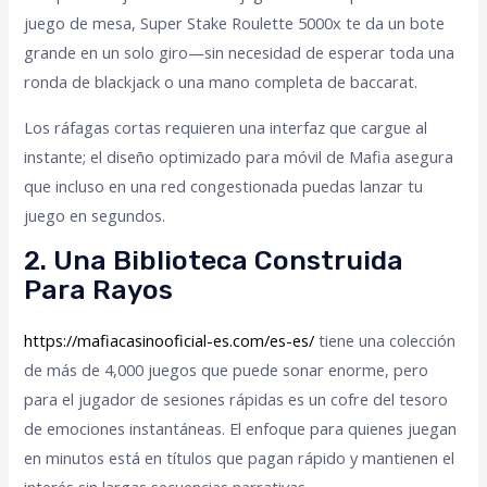
juego de mesa, Super Stake Roulette 5000x te da un bote
grande en un solo giro—sin necesidad de esperar toda una
ronda de blackjack o una mano completa de baccarat.
Los ráfagas cortas requieren una interfaz que cargue al
instante; el diseño optimizado para móvil de Mafia asegura
que incluso en una red congestionada puedas lanzar tu
juego en segundos.
2. Una Biblioteca Construida
Para Rayos
https://mafiacasinooficial-es.com/es-es/
tiene una colección
de más de 4,000 juegos que puede sonar enorme, pero
para el jugador de sesiones rápidas es un cofre del tesoro
de emociones instantáneas. El enfoque para quienes juegan
en minutos está en títulos que pagan rápido y mantienen el