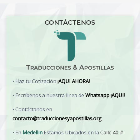
CONTÁCTENOS
• Haz tu Cotización
¡AQUI AHORA!
• Escríbenos a nuestra linea de
Whatsapp ¡AQUI!
• Contáctanos en
contacto@traduccionesyapostillas.org
• En
Medellin
Estamos Ubicados en la
Calle 40 #