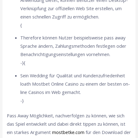
Verknüpfung zur offiziellen Web Site erstellen, um
einen schnellen Zugriff zu ermöglichen.
{
Therefore können Nutzer beispielsweise pass away
Sprache ändern, Zahlungsmethoden festlegen oder
Benachrichtigungseinstellungen vornehmen.
-}{
Sein Wedding für Qualität und Kundenzufriedenheit
loath Mostbet Online Casino zu einem der besten on-
line Casinos im Web gemacht.
-}
Pass Away Möglichkeit, nachverfolgen zu können, wie sich
das Spiel entwickelt und dabei direkt tippen zu können, ist
ein starkes Argument
mostbetke.com
für den Download der