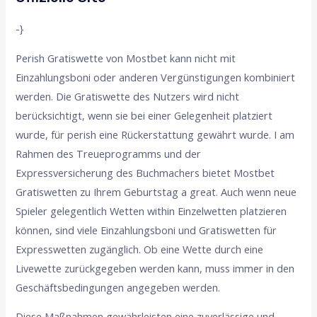
-}
Perish Gratiswette von Mostbet kann nicht mit
Einzahlungsboni oder anderen Vergünstigungen kombiniert
werden. Die Gratiswette des Nutzers wird nicht
berücksichtigt, wenn sie bei einer Gelegenheit platziert
wurde, für perish eine Rückerstattung gewährt wurde. I am
Rahmen des Treueprogramms und der
Expressversicherung des Buchmachers bietet Mostbet
Gratiswetten zu Ihrem Geburtstag a great. Auch wenn neue
Spieler gelegentlich Wetten within Einzelwetten platzieren
können, sind viele Einzahlungsboni und Gratiswetten für
Expresswetten zugänglich. Ob eine Wette durch eine
Livewette zurückgegeben werden kann, muss immer in den
Geschäftsbedingungen angegeben werden.
Diese Maßnahmen gewährleisten eine zuverlässige und