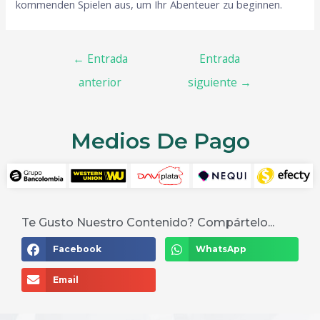
kommenden Spielen aus, um Ihr Abenteuer zu beginnen.
←
Entrada
Entrada
anterior
siguiente
→
Medios De Pago
Te Gusto Nuestro Contenido? Compártelo...
Facebook
WhatsApp
Email