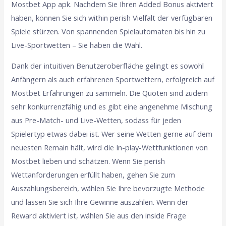
Mostbet App apk. Nachdem Sie Ihren Added Bonus aktiviert
haben, können Sie sich within perish Vielfalt der verfügbaren
Spiele stürzen. Von spannenden Spielautomaten bis hin zu
Live-Sportwetten – Sie haben die Wahl.
Dank der intuitiven Benutzeroberfläche gelingt es sowohl
Anfängern als auch erfahrenen Sportwettern, erfolgreich auf
Mostbet Erfahrungen zu sammeln. Die Quoten sind zudem
sehr konkurrenzfähig und es gibt eine angenehme Mischung
aus Pre-Match- und Live-Wetten, sodass für jeden
Spielertyp etwas dabei ist. Wer seine Wetten gerne auf dem
neuesten Remain hält, wird die In-play-Wettfunktionen von
Mostbet lieben und schätzen. Wenn Sie perish
Wettanforderungen erfüllt haben, gehen Sie zum
Auszahlungsbereich, wählen Sie Ihre bevorzugte Methode
und lassen Sie sich Ihre Gewinne auszahlen. Wenn der
Reward aktiviert ist, wählen Sie aus den inside Frage