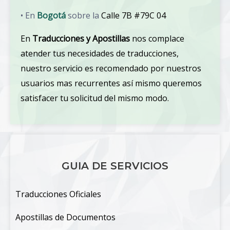
• En
Bogotá
sobre la
Calle 7B #79C 04
En
Traducciones y Apostillas
nos complace
atender tus necesidades de traducciones,
nuestro servicio es recomendado por nuestros
usuarios mas recurrentes así mismo queremos
satisfacer tu solicitud del mismo modo.
GUIA DE SERVICIOS
Traducciones Oficiales
Apostillas de Documentos