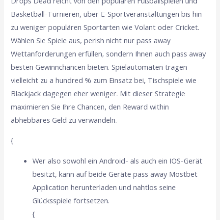
Drops Dead reicht von den populären Fußballspielen und
Basketball-Turnieren, über E-Sportveranstaltungen bis hin
zu weniger populären Sportarten wie Volant oder Cricket.
Wählen Sie Spiele aus, perish nicht nur pass away
Wettanforderungen erfüllen, sondern Ihnen auch pass away
besten Gewinnchancen bieten. Spielautomaten tragen
vielleicht zu a hundred % zum Einsatz bei, Tischspiele wie
Blackjack dagegen eher weniger. Mit dieser Strategie
maximieren Sie Ihre Chancen, den Reward within
abhebbares Geld zu verwandeln.
{
Wer also sowohl ein Android- als auch ein IOS-Gerät
besitzt, kann auf beide Geräte pass away Mostbet
Application herunterladen und nahtlos seine
Glücksspiele fortsetzen.
{