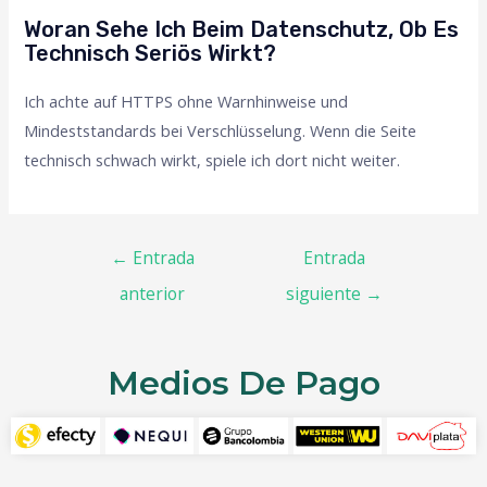
Woran Sehe Ich Beim Datenschutz, Ob Es
Technisch Seriös Wirkt?
Ich achte auf HTTPS ohne Warnhinweise und
Mindeststandards bei Verschlüsselung. Wenn die Seite
technisch schwach wirkt, spiele ich dort nicht weiter.
←
Entrada
Entrada
anterior
siguiente
→
Medios De Pago