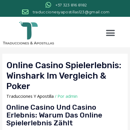
+57 323 816 8182
traduccionesyapostillas123@gmail.com
Online Casino Spielerlebnis:
Winshark Im Vergleich &
Poker
Traducciones Y Apostilla
/ Por
admin
Online Casino Und Casino
Erlebnis: Warum Das Online
Spielerlebnis Zählt