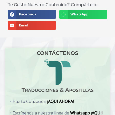
Te Gusto Nuestro Contenido? Compártelo...
Facebook
WhatsApp
Email
CONTÁCTENOS
• Haz tu Cotización
¡AQUI AHORA!
• Escríbenos a nuestra linea de
Whatsapp ¡AQUI!