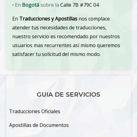
• En
Bogotá
sobre la
Calle 7B #79C 04
En
Traducciones y Apostillas
nos complace
atender tus necesidades de traducciones,
nuestro servicio es recomendado por nuestros
usuarios mas recurrentes así mismo queremos
satisfacer tu solicitud del mismo modo.
GUIA DE SERVICIOS
Traducciones Oficiales
Apostillas de Documentos