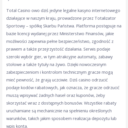
Total Casino owo dziś jedyne legalne kasyno internetowego
działające w naszym kraju, prowadzone przez Totalizator
Sportowy – spółkę Skarbu Państwa. Platforma postępuje na
bazie licencji wydanej przez Ministerstwo Finansów, jakie
możliwości zapewnia pełne bezpieczeństwo, zgodność z
prawem a także przejrzystość działania. Serwis podaje
szeroki wybór gier, w tym atrakcyjne automaty, zabawy
stołowe a także tytuły na żywo. Dzięki nowoczesnym
zabezpieczeniom i kontrolom technicznym gracze mogą
mieć pewność, że grają uczciwie. Dziś casino odrzucić
podaje kodów rabatowych, jak oznacza, że gracze odrzucić
muszą wpisywać żadnych haseł oraz kuponów, żeby
skorzystać wraz z dostępnych bonusów. Wszystkie rabaty
uruchamiane są mechanicznie na spełnieniu określonych
warunków, takich jakim sposobem realizacja depozytu lub
wpis konta.