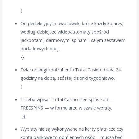
{
Od perfekcyjnych owocówek, które każdy kojarzy,
według dzisiejsze wideoautomaty spośród
jackpotami, darmowymi spinami i całym zestawem
dodatkowych opcji.
-}
Dział obsługi kontrahenta Total Casino działa 24
godziny na dobę, szóstej dzionki tygodniowo.
{
Trzeba wpisać Total Casino free spins kod —
FREESPINS — w formularzu w czasie wpłaty.
-}{
Wypłaty nie są wykonywane na karty płatnicze czy
konta bankowego odmiennych osób – muszą być