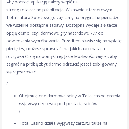
Aby pobrać, aplikację należy wejść na
stronę totalcasino.pl/aplikacja. W kasynie internetowym
Totalizatora Sportowego zagramy na oryginalne pieniądze
we wszelkie dostępne zabawy. Dostępna wydaje się także
opcję demo, czyli darmowe gry hazardowe 777 do
odwiedzenia wypróbowania. Przedtem skusisz się na wpłatę
pieniędzy, możesz sprawdzić, na jakich automatach
rozrywka Ci się najpomyślniej. Jakie Możliwości więcej, aby
zagrać na próbę zbyt darmo odrzucić jesteś zobligowany
się rejestrować.
{
Obejmują one darmowe spiny w Total casino premia
wyjąwszy depozytu pod postacią spinów.
{
Total Casino działa wyjąwszy zarzutu także na