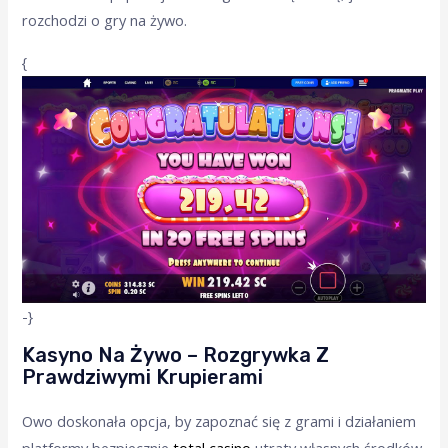
rozchodzi o gry na żywo.
{
-}
Kasyno Na Żywo – Rozgrywka Z
Prawdziwymi Krupierami
Owo doskonała opcja, by zapoznać się z grami i działaniem