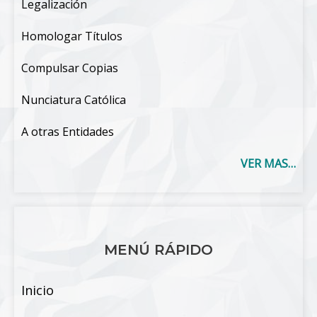
Legalización
Homologar Títulos
Compulsar Copias
Nunciatura Católica
A otras Entidades
VER MAS…
MENÚ RÁPIDO
Inicio