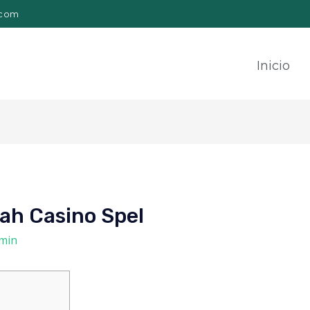
.com
Inicio
ah Casino Spel
min