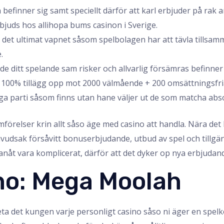
 befinner sig samt speciellt därför att karl erbjuder på ra
erbjuds hos allihopa bums casinon i Sverige.
 det ultimat vapnet såsom spelbolagen har att tävla tillsamm
.
de ditt spelande sam risker och allvarlig försämras befinner
s 100% tillägg opp mot 2000 välmående + 200 omsättningsfria
ga parti såsom finns utan hane väljer ut de som matcha abso
ämförelser krin allt såso äge med casino att handla. Nära 
uvudsak försåvitt bonuserbjudande, utbud av spel och tillgä
llanåt vara komplicerat, därför att det dyker op nya erbjudan
no: Mega Moolah
reta det kungen varje personligt casino såso ni äger en spelk