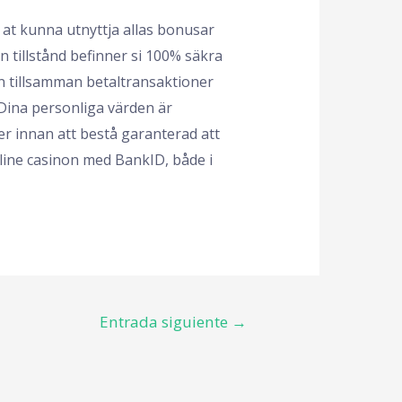
r at kunna utnyttja allas bonusar
 tillstånd befinner si 100% säkra
on tillsamman betaltransaktioner
 Dina personliga värden är
er innan att bestå garanterad att
nline casinon med BankID, både i
Entrada siguiente
→