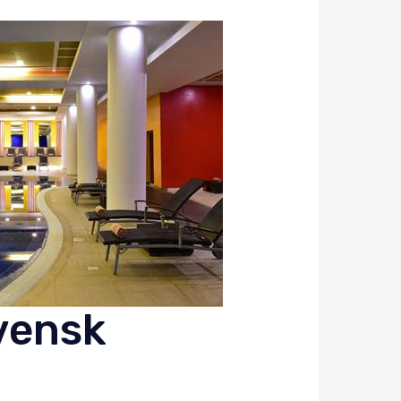
vensk