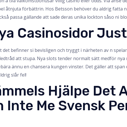
n a två välkomstbonusar villig casino eller odds. Via anse de
pel åtnjuta förbättrin. Hos Betsson behöver du aldrig fatta
kså passa gällande att sade deras unika lockton såso ni blo
ya Casinosidor Jus
 det befinner si bevisligen och tryggt i närheten av n spelar.
 ledtråd att stupa. Nya slots tender normalt sätt medför nya 
nebära ännu en chansera kungen vinster. Det gäller att spa
rig slår fel!
ämmels Hjälpe Det A
 Inte Me Svensk Pe