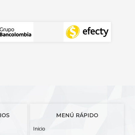
IOS
MENÚ RÁPIDO
Inicio