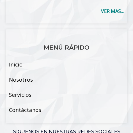
VER MAS…
MENÚ RÁPIDO
Inicio
Nosotros
Servicios
Contáctanos
SIGUENOS EN NUESTRAS REDES SOCIALES