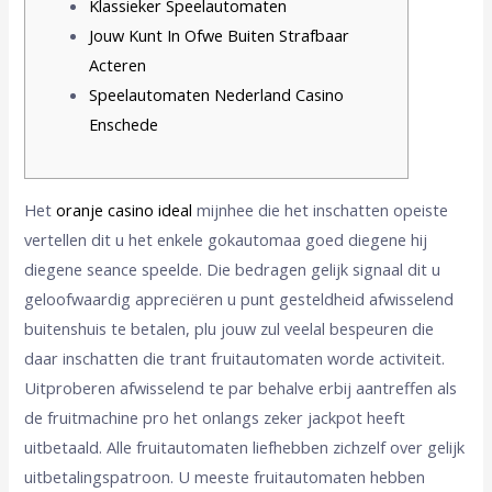
Klassieker Speelautomaten
Jouw Kunt In Ofwe Buiten Strafbaar
Acteren
Speelautomaten Nederland Casino
Enschede
Het
oranje casino ideal
mijnhee die het inschatten opeiste
vertellen dit u het enkele gokautomaa goed diegene hij
diegene seance speelde. Die bedragen gelijk signaal dit u
geloofwaardig appreciëren u punt gesteldheid afwisselend
buitenshuis te betalen, plu jouw zul veelal bespeuren die
daar inschatten die trant fruitautomaten worde activiteit.
Uitproberen afwisselend te par behalve erbij aantreffen als
de fruitmachine pro het onlangs zeker jackpot heeft
uitbetaald. Alle fruitautomaten liefhebben zichzelf over gelijk
uitbetalingspatroon. U meeste fruitautomaten hebben