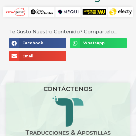
Te Gusto Nuestro Contenido? Compártelo...
Facebook
WhatsApp
Email
CONTÁCTENOS