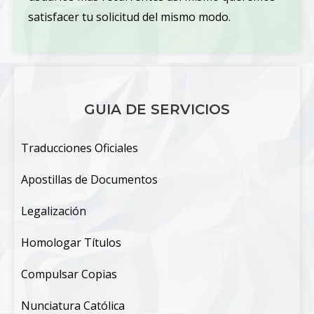
satisfacer tu solicitud del mismo modo.
GUIA DE SERVICIOS
Traducciones Oficiales
Apostillas de Documentos
Legalización
Homologar Títulos
Compulsar Copias
Nunciatura Católica