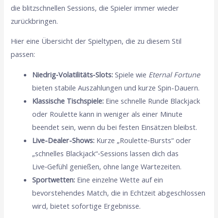
die blitzschnellen Sessions, die Spieler immer wieder
zurückbringen.
Hier eine Übersicht der Spieltypen, die zu diesem Stil
passen:
Niedrig‑Volatilitäts‑Slots:
Spiele wie
Eternal Fortune
bieten stabile Auszahlungen und kurze Spin-Dauern.
Klassische Tischspiele:
Eine schnelle Runde Blackjack
oder Roulette kann in weniger als einer Minute
beendet sein, wenn du bei festen Einsätzen bleibst.
Live-Dealer-Shows:
Kurze „Roulette‑Bursts“ oder
„schnelles Blackjack“‑Sessions lassen dich das
Live‑Gefühl genießen, ohne lange Wartezeiten.
Sportwetten:
Eine einzelne Wette auf ein
bevorstehendes Match, die in Echtzeit abgeschlossen
wird, bietet sofortige Ergebnisse.