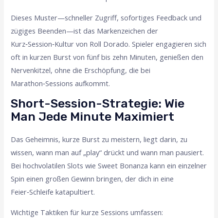
Dieses Muster—schneller Zugriff, sofortiges Feedback und
zügiges Beenden—ist das Markenzeichen der
Kurz‑Session‑Kultur von Roll Dorado. Spieler engagieren sich
oft in kurzen Burst von fünf bis zehn Minuten, genießen den
Nervenkitzel, ohne die Erschöpfung, die bei
Marathon‑Sessions aufkommt.
Short-Session-Strategie: Wie
Man Jede Minute Maximiert
Das Geheimnis, kurze Burst zu meistern, liegt darin, zu
wissen, wann man auf „play“ drückt und wann man pausiert.
Bei hochvolatilen Slots wie Sweet Bonanza kann ein einzelner
Spin einen großen Gewinn bringen, der dich in eine
Feier‑Schleife katapultiert.
Wichtige Taktiken für kurze Sessions umfassen: