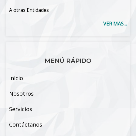
A otras Entidades
VER MAS…
MENÚ RÁPIDO
Inicio
Nosotros
Servicios
Contáctanos