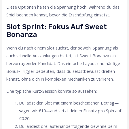
Diese Optionen halten die Spannung hoch, während du das
Spiel beenden kannst, bevor die Erschöpfung einsetzt.
Slot Sprint: Fokus Auf Sweet
Bonanza
Wenn du nach einem Slot suchst, der sowohl Spannung als
auch schnelle Auszahlungen bietet, ist Sweet Bonanza ein
hervorragender Kandidat. Das einfache Layout und häufige
Bonus‑Trigger bedeuten, dass du selbstbewusst drehen
kannst, ohne dich in komplexen Mechaniken zu verlieren.
Eine typische Kurz‑Session könnte so aussehen:
Du lädst den Slot mit einem bescheidenen Betrag—
sagen wir €10—and setzt deinen Einsatz pro Spin auf
€0.20.
Du landest drei aufeinanderfolgende Gewinne beim