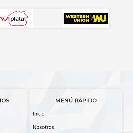
IOS
MENÚ RÁPIDO
Inicio
Nosotros