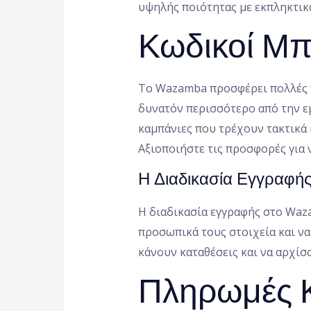
υψηλής ποιότητας με εκπληκτικά
Κωδικοί Μπ
Το Wazamba προσφέρει πολλές 
δυνατόν περισσότερο από την εμ
καμπάνιες που τρέχουν τακτικά
Αξιοποιήστε τις προσφορές για 
Η Διαδικασία Εγγραφή
Η διαδικασία εγγραφής στο Waza
προσωπικά τους στοιχεία και ν
κάνουν καταθέσεις και να αρχίσ
Πληρωμές Κ