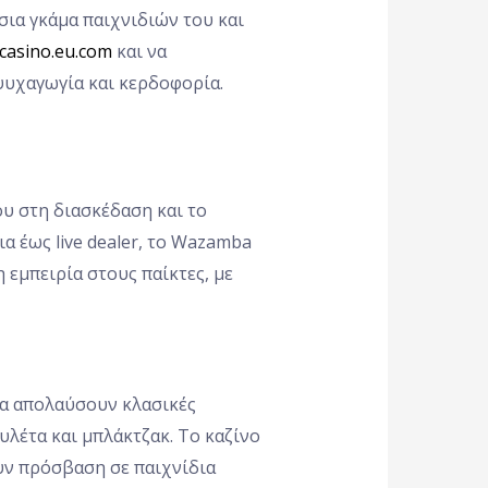
σια γκάμα παιχνιδιών του και
casino.eu.com
και να
 ψυχαγωγία και κερδοφορία.
ου στη διασκέδαση και το
α έως live dealer, το Wazamba
 εμπειρία στους παίκτες, με
να απολαύσουν κλασικές
λέτα και μπλάκτζακ. Το καζίνο
υν πρόσβαση σε παιχνίδια