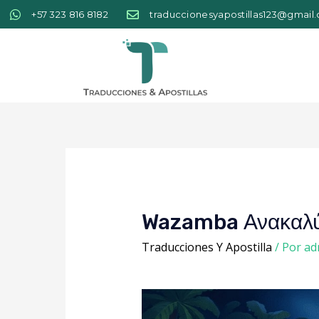
+57 323 816 8182
traduccionesyapostillas123@gmail
Wazamba Ανακαλύψ
Traducciones Y Apostilla
/ Por
ad