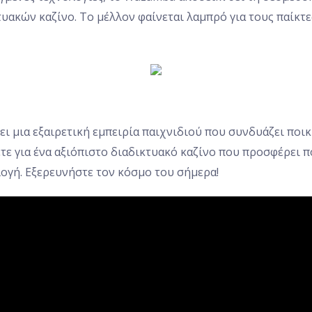
ακών καζίνο. Το μέλλον φαίνεται λαμπρό για τους παίκτε
 μια εξαιρετική εμπειρία παιχνιδιού που συνδυάζει ποικι
ε για ένα αξιόπιστο διαδικτυακό καζίνο που προσφέρει πο
ογή. Εξερευνήστε τον κόσμο του σήμερα!