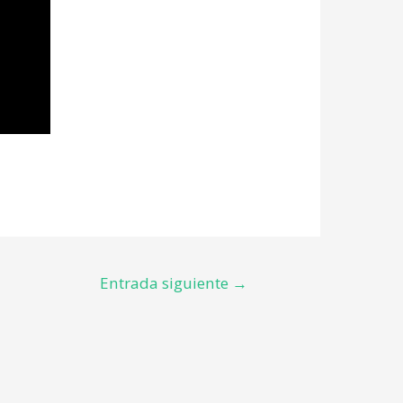
Entrada siguiente
→