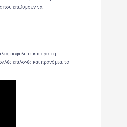
ς που επιθυμούν να
λία, ασφάλεια, και άριστη
λλές επιλογές και προνόμια, το