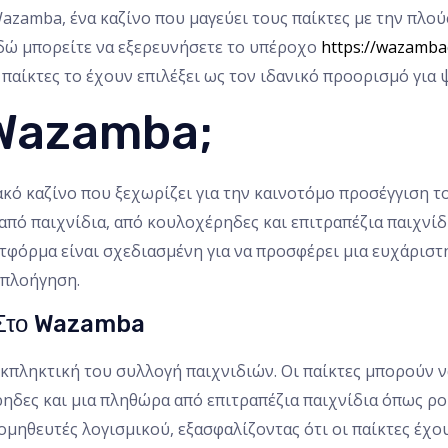
zamba, ένα καζίνο που μαγεύει τους παίκτες με την πλού
Εδώ μπορείτε να εξερευνήσετε το υπέροχο
https://wazamba
 παίκτες το έχουν επιλέξει ως τον ιδανικό προορισμό για
ο Wazamba;
κό καζίνο που ξεχωρίζει για την καινοτόμο προσέγγιση τ
από παιχνίδια, από κουλοχέρηδες και επιτραπέζια παιχνίδι
ατφόρμα είναι σχεδιασμένη για να προσφέρει μια ευχάριστη
 πλοήγηση.
ύ Στο Wazamba
εκπληκτική του συλλογή παιχνιδιών. Οι παίκτες μπορούν 
δες και μια πληθώρα από επιτραπέζια παιχνίδια όπως ρου
μηθευτές λογισμικού, εξασφαλίζοντας ότι οι παίκτες έχο