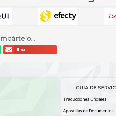
mpártelo...
Email
GUIA DE SERVIC
Traducciones Oficiales
Apostillas de Documentos