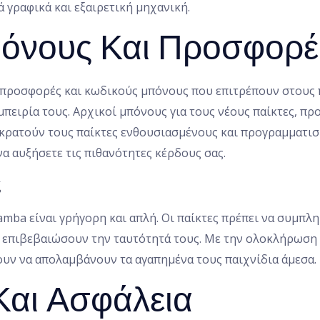
 γραφικά και εξαιρετική μηχανική.
όνους Και Προσφορέ
προσφορές και κωδικούς μπόνους που επιτρέπουν στους 
πειρία τους. Αρχικοί μπόνους για τους νέους παίκτες, π
 κρατούν τους παίκτες ενθουσιασμένους και προγραμματισ
να αυξήσετε τις πιθανότητες κέρδους σας.
ς
mba είναι γρήγορη και απλή. Οι παίκτες πρέπει να συμπλ
α επιβεβαιώσουν την ταυτότητά τους. Με την ολοκλήρωση 
ουν να απολαμβάνουν τα αγαπημένα τους παιχνίδια άμεσα.
αι Ασφάλεια