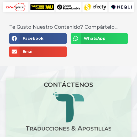
Te Gusto Nuestro Contenido? Compártelo...
Facebook
WhatsApp
Email
CONTÁCTENOS