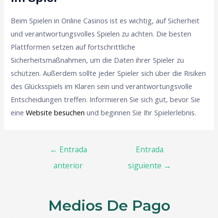
Beim Spielen in Online Casinos ist es wichtig, auf Sicherheit
und verantwortungsvolles Spielen zu achten. Die besten
Plattformen setzen auf fortschrittliche
Sicherheitsmaßnahmen, um die Daten ihrer Spieler zu
schützen. Außerdem sollte jeder Spieler sich über die Risiken
des Glücksspiels im Klaren sein und verantwortungsvolle
Entscheidungen treffen. Informieren Sie sich gut, bevor Sie
eine
Website besuchen
und beginnen Sie Ihr Spielerlebnis.
←
Entrada
Entrada
anterior
siguiente
→
Medios De Pago