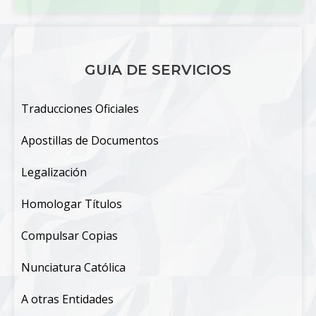
GUIA DE SERVICIOS
Traducciones Oficiales
Apostillas de Documentos
Legalización
Homologar Títulos
Compulsar Copias
Nunciatura Católica
A otras Entidades