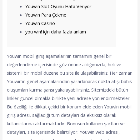
Youwin Slot Oyunu Hata Veriyor
Youwin Para Çekme
Youwin Casino
you win! için daha fazla anlam
Youwin mobil giriş aşamalarının tamamını genel bir
değerlendirme içerisinde göz önüne aldığımızda, hızlı ve
sistemli bir mobil düzene bu site ile ulaşabilirsiniz. Her zaman
Youwin’in genel aşamalarından yararlanarak nokta atışı bahis
oluşumları kurma şansı yakalayabilirsiniz. Sitemizdeki bütün
linkler güncel olmakla birlikte yeni adrese yönlendirmekteler.
Bu özelliği ile dikkat çekici bir konum elde eden Youwin mobil
giriş adresi, sağladığı tüm detayları da eksiksiz olarak
kullanıcılarına aktarmaktadır. Bonusun kullanım şartları ve
detayları, site içerisinde belirtiliyor. Youwin web adresi,