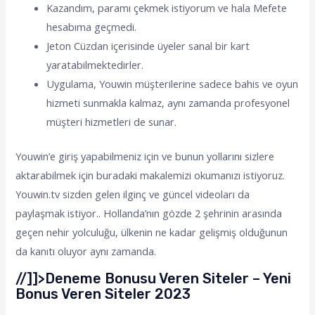
Kazandım, paramı çekmek istiyorum ve hala Mefete
hesabıma geçmedi.
Jeton Cüzdan içerisinde üyeler sanal bir kart
yaratabilmektedirler.
Uygulama, Youwin müşterilerine sadece bahis ve oyun
hizmeti sunmakla kalmaz, aynı zamanda profesyonel
müşteri hizmetleri de sunar.
Youwin’e giriş yapabilmeniz için ve bunun yollarını sizlere
aktarabilmek için buradaki makalemizi okumanızı istiyoruz.
Youwin.tv sizden gelen ilginç ve güncel videoları da
paylaşmak istiyor.. Hollanda’nın gözde 2 şehrinin arasında
geçen nehir yolculuğu, ülkenin ne kadar gelişmiş olduğunun
da kanıtı oluyor aynı zamanda.
//]]>Deneme Bonusu Veren Siteler – Yeni
Bonus Veren Siteler 2023