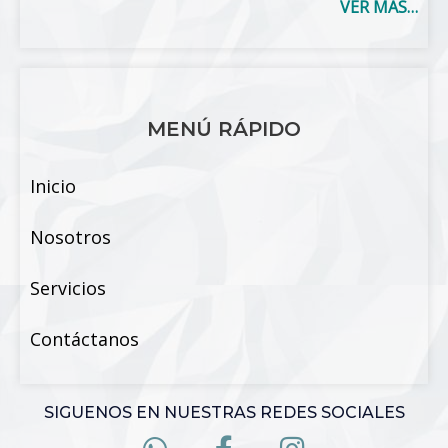
VER MAS…
MENÚ RÁPIDO
Inicio
Nosotros
Servicios
Contáctanos
SIGUENOS EN NUESTRAS REDES SOCIALES