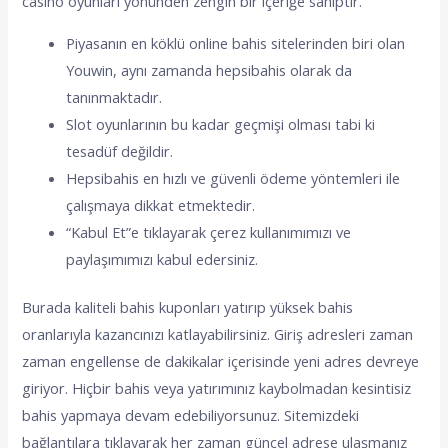
casino oyunları yönünden zengin bir içeriğe sahiptir.
Piyasanın en köklü online bahis sitelerinden biri olan
Youwin, aynı zamanda hepsibahis olarak da
tanınmaktadır.
Slot oyunlarının bu kadar geçmişi olması tabi ki
tesadüf değildir.
Hepsibahis en hızlı ve güvenli ödeme yöntemleri ile
çalışmaya dikkat etmektedir.
“Kabul Et”e tıklayarak çerez kullanımımızı ve
paylaşımımızı kabul edersiniz.
Burada kaliteli bahis kuponları yatırıp yüksek bahis
oranlarıyla kazancınızı katlayabilirsiniz. Giriş adresleri zaman
zaman engellense de dakikalar içerisinde yeni adres devreye
giriyor. Hiçbir bahis veya yatırımınız kaybolmadan kesintisiz
bahis yapmaya devam edebiliyorsunuz. Sitemizdeki
bağlantılara tıklayarak her zaman güncel adrese ulaşmanız