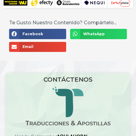
Te Gusto Nuestro Contenido? Compártelo...
Facebook
WhatsApp
Email
CONTÁCTENOS