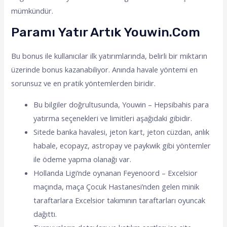
mümkündür.
Paramı Yatır Artık Youwin.com
Bu bonus ile kullanıcılar ilk yatırımlarında, belirli bir miktarın
üzerinde bonus kazanabiliyor. Anında havale yöntemi en
sorunsuz ve en pratik yöntemlerden biridir.
Bu bilgiler doğrultusunda, Youwin – Hepsibahis para
yatırma seçenekleri ve limitleri aşağıdaki gibidir.
Sitede banka havalesi, jeton kart, jeton cüzdan, anlık
habale, ecopayz, astropay ve paykwik gibi yöntemler
ile ödeme yapma olanağı var.
Hollanda Ligi’nde oynanan Feyenoord – Excelsior
maçında, maça Çocuk Hastanesi’nden gelen minik
taraftarlara Excelsior takımının taraftarları oyuncak
dağıttı.