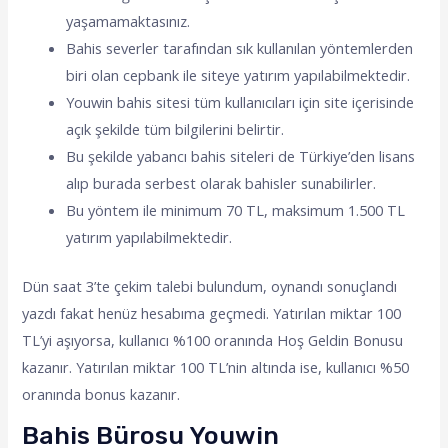
yaşamamaktasınız.
Bahis severler tarafından sık kullanılan yöntemlerden
biri olan cepbank ile siteye yatırım yapılabilmektedir.
Youwin bahis sitesi tüm kullanıcıları için site içerisinde
açık şekilde tüm bilgilerini belirtir.
Bu şekilde yabancı bahis siteleri de Türkiye’den lisans
alıp burada serbest olarak bahisler sunabilirler.
Bu yöntem ile minimum 70 TL, maksimum 1.500 TL
yatırım yapılabilmektedir.
Dün saat 3’te çekim talebi bulundum, oynandı sonuçlandı
yazdı fakat henüz hesabıma geçmedi. Yatırılan miktar 100
TL’yi aşıyorsa, kullanıcı %100 oranında Hoş Geldin Bonusu
kazanır. Yatırılan miktar 100 TL’nin altında ise, kullanıcı %50
oranında bonus kazanır.
Bahis Bürosu Youwin