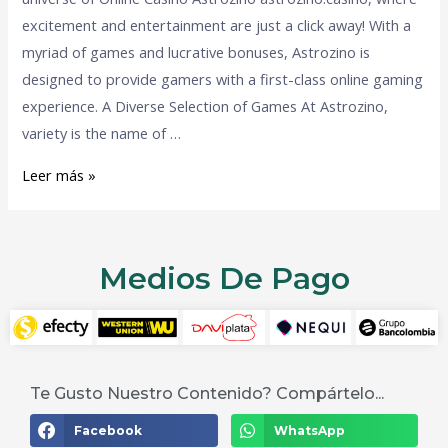
excitement and entertainment are just a click away! With a
myriad of games and lucrative bonuses, Astrozino is
designed to provide gamers with a first-class online gaming
experience. A Diverse Selection of Games At Astrozino,
variety is the name of …
Leer más »
Medios De Pago
Te Gusto Nuestro Contenido? Compártelo...
Facebook
WhatsApp