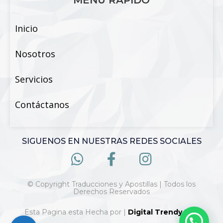
MENÚ RÁPIDO
Inicio
Nosotros
Servicios
Contáctanos
SIGUENOS EN NUESTRAS REDES SOCIALES
© Copyright Traducciones y Apostillas | Todos los
Derechos Reservados
Esta Pagina esta Hecha por |
Digital Trendy 360