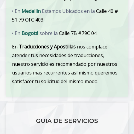
• En
Medellin
Estamos Ubicados en la
Calle 40 #
51 79 OFC 403
• En
Bogotá
sobre la
Calle 7B #79C 04
En
Traducciones y Apostillas
nos complace
atender tus necesidades de traducciones,
nuestro servicio es recomendado por nuestros
usuarios mas recurrentes así mismo queremos
satisfacer tu solicitud del mismo modo.
GUIA DE SERVICIOS