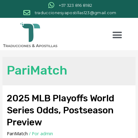
+57 323 816 8182
traduccionesyapostillas123@gmail.com
PariMatch
2025 MLB Playoffs World
Series Odds, Postseason
Preview
PariMatch
/ Por
admin